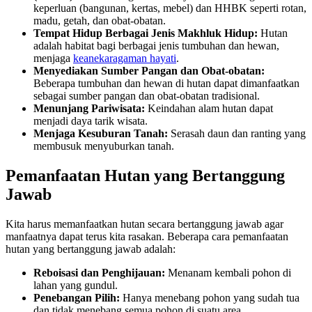
keperluan (bangunan, kertas, mebel) dan HHBK seperti rotan,
madu, getah, dan obat-obatan.
Tempat Hidup Berbagai Jenis Makhluk Hidup:
Hutan
adalah habitat bagi berbagai jenis tumbuhan dan hewan,
menjaga
keanekaragaman hayati
.
Menyediakan Sumber Pangan dan Obat-obatan:
Beberapa tumbuhan dan hewan di hutan dapat dimanfaatkan
sebagai sumber pangan dan obat-obatan tradisional.
Menunjang Pariwisata:
Keindahan alam hutan dapat
menjadi daya tarik wisata.
Menjaga Kesuburan Tanah:
Serasah daun dan ranting yang
membusuk menyuburkan tanah.
Pemanfaatan Hutan yang Bertanggung
Jawab
Kita harus memanfaatkan hutan secara bertanggung jawab agar
manfaatnya dapat terus kita rasakan. Beberapa cara pemanfaatan
hutan yang bertanggung jawab adalah:
Reboisasi dan Penghijauan:
Menanam kembali pohon di
lahan yang gundul.
Penebangan Pilih:
Hanya menebang pohon yang sudah tua
dan tidak menebang semua pohon di suatu area.