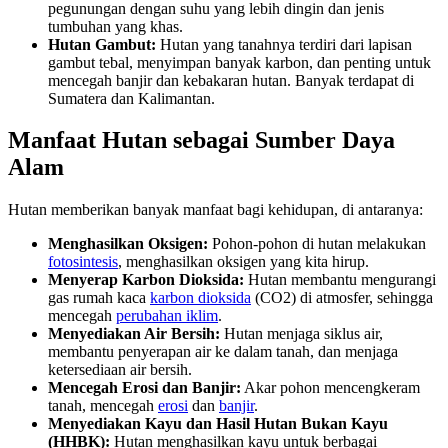
pegunungan dengan suhu yang lebih dingin dan jenis
tumbuhan yang khas.
Hutan Gambut:
Hutan yang tanahnya terdiri dari lapisan
gambut tebal, menyimpan banyak karbon, dan penting untuk
mencegah banjir dan kebakaran hutan. Banyak terdapat di
Sumatera dan Kalimantan.
Manfaat Hutan sebagai Sumber Daya
Alam
Hutan memberikan banyak manfaat bagi kehidupan, di antaranya:
Menghasilkan Oksigen:
Pohon-pohon di hutan melakukan
fotosintesis
, menghasilkan oksigen yang kita hirup.
Menyerap Karbon Dioksida:
Hutan membantu mengurangi
gas rumah kaca
karbon dioksida
(CO2) di atmosfer, sehingga
mencegah
perubahan iklim
.
Menyediakan Air Bersih:
Hutan menjaga siklus air,
membantu penyerapan air ke dalam tanah, dan menjaga
ketersediaan air bersih.
Mencegah Erosi dan Banjir:
Akar pohon mencengkeram
tanah, mencegah
erosi
dan
banjir
.
Menyediakan Kayu dan Hasil Hutan Bukan Kayu
(HHBK):
Hutan menghasilkan kayu untuk berbagai