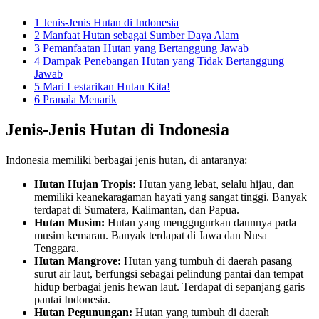
1
Jenis-Jenis Hutan di Indonesia
2
Manfaat Hutan sebagai Sumber Daya Alam
3
Pemanfaatan Hutan yang Bertanggung Jawab
4
Dampak Penebangan Hutan yang Tidak Bertanggung
Jawab
5
Mari Lestarikan Hutan Kita!
6
Pranala Menarik
Jenis-Jenis Hutan di Indonesia
Indonesia memiliki berbagai jenis hutan, di antaranya:
Hutan Hujan Tropis:
Hutan yang lebat, selalu hijau, dan
memiliki keanekaragaman hayati yang sangat tinggi. Banyak
terdapat di Sumatera, Kalimantan, dan Papua.
Hutan Musim:
Hutan yang menggugurkan daunnya pada
musim kemarau. Banyak terdapat di Jawa dan Nusa
Tenggara.
Hutan Mangrove:
Hutan yang tumbuh di daerah pasang
surut air laut, berfungsi sebagai pelindung pantai dan tempat
hidup berbagai jenis hewan laut. Terdapat di sepanjang garis
pantai Indonesia.
Hutan Pegunungan:
Hutan yang tumbuh di daerah