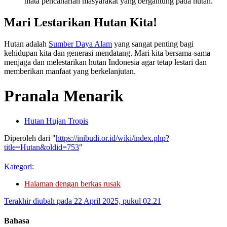
mata pencaharian masyarakat yang bergantung pada hutan.
Mari Lestarikan Hutan Kita!
Hutan adalah
Sumber Daya Alam
yang sangat penting bagi
kehidupan kita dan generasi mendatang. Mari kita bersama-sama
menjaga dan melestarikan hutan Indonesia agar tetap lestari dan
memberikan manfaat yang berkelanjutan.
Pranala Menarik
Hutan Hujan Tropis
Diperoleh dari "
https://inibudi.or.id/wiki/index.php?
title=Hutan&oldid=753
"
Kategori
:
Halaman dengan berkas rusak
Terakhir diubah pada 22 April 2025, pukul 02.21
Bahasa