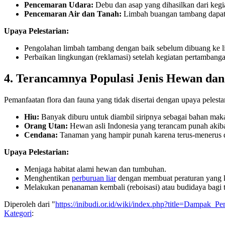
Pencemaran Udara:
Debu dan asap yang dihasilkan dari keg
Pencemaran Air dan Tanah:
Limbah buangan tambang dapat m
Upaya Pelestarian:
Pengolahan limbah tambang dengan baik sebelum dibuang ke 
Perbaikan lingkungan (reklamasi) setelah kegiatan pertambangan
4. Terancamnya Populasi Jenis Hewan d
Pemanfaatan flora dan fauna yang tidak disertai dengan upaya peles
Hiu:
Banyak diburu untuk diambil siripnya sebagai bahan makan
Orang Utan:
Hewan asli Indonesia yang terancam punah akibat
Cendana:
Tanaman yang hampir punah karena terus-menerus di
Upaya Pelestarian:
Menjaga habitat alami hewan dan tumbuhan.
Menghentikan
perburuan liar
dengan membuat peraturan yang ke
Melakukan penanaman kembali (reboisasi) atau budidaya bagi 
Diperoleh dari "
https://inibudi.or.id/wiki/index.php?title=Dampa
Kategori
: