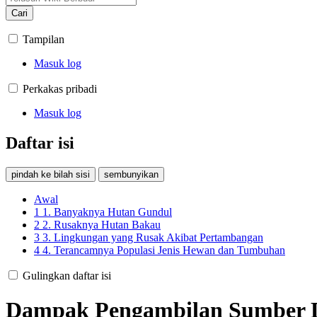
Cari
Tampilan
Masuk log
Perkakas pribadi
Masuk log
Daftar isi
pindah ke bilah sisi
sembunyikan
Awal
1
1. Banyaknya Hutan Gundul
2
2. Rusaknya Hutan Bakau
3
3. Lingkungan yang Rusak Akibat Pertambangan
4
4. Terancamnya Populasi Jenis Hewan dan Tumbuhan
Gulingkan daftar isi
Dampak Pengambilan Sumber D