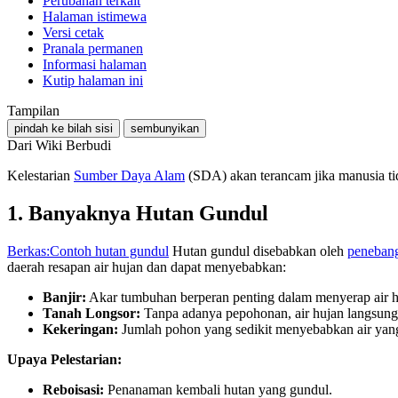
Perubahan terkait
Halaman istimewa
Versi cetak
Pranala permanen
Informasi halaman
Kutip halaman ini
Tampilan
pindah ke bilah sisi
sembunyikan
Dari Wiki Berbudi
Kelestarian
Sumber Daya Alam
(SDA) akan terancam jika manusia ti
1. Banyaknya Hutan Gundul
Berkas:Contoh hutan gundul
Hutan gundul disebabkan oleh
peneban
daerah resapan air hujan dan dapat menyebabkan:
Banjir:
Akar tumbuhan berperan penting dalam menyerap air huj
Tanah Longsor:
Tanpa adanya pepohonan, air hujan langsung 
Kekeringan:
Jumlah pohon yang sedikit menyebabkan air yang 
Upaya Pelestarian:
Reboisasi:
Penanaman kembali hutan yang gundul.