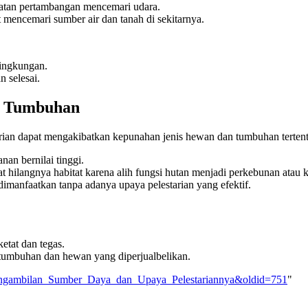
iatan pertambangan mencemari udara.
encemari sumber air dan tanah di sekitarnya.
lingkungan.
 selesai.
an Tumbuhan
tarian dapat mengakibatkan kepunahan jenis hewan dan tumbuhan terten
an bernilai tinggi.
 hilangnya habitat karena alih fungsi hutan menjadi perkebunan atau 
manfaatkan tanpa adanya upaya pelestarian yang efektif.
tat dan tegas.
tumbuhan dan hewan yang diperjualbelikan.
k_Pengambilan_Sumber_Daya_dan_Upaya_Pelestariannya&oldid=751
"