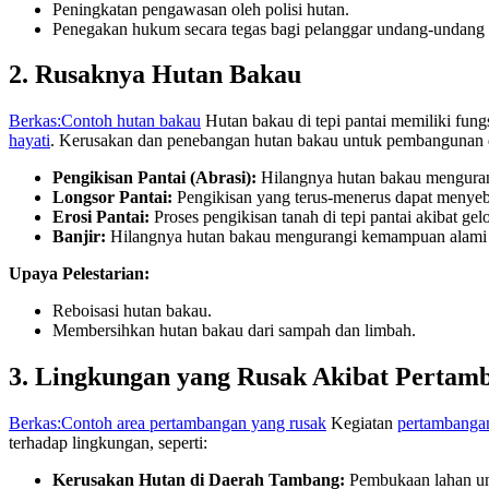
Peningkatan pengawasan oleh polisi hutan.
Penegakan hukum secara tegas bagi pelanggar undang-undang
2. Rusaknya Hutan Bakau
Berkas:Contoh hutan bakau
Hutan bakau di tepi pantai memiliki fung
hayati
. Kerusakan dan penebangan hutan bakau untuk pembangunan
Pengikisan Pantai (Abrasi):
Hilangnya hutan bakau mengurang
Longsor Pantai:
Pengikisan yang terus-menerus dapat meny
Erosi Pantai:
Proses pengikisan tanah di tepi pantai akibat gel
Banjir:
Hilangnya hutan bakau mengurangi kemampuan alami d
Upaya Pelestarian:
Reboisasi hutan bakau.
Membersihkan hutan bakau dari sampah dan limbah.
3. Lingkungan yang Rusak Akibat Pertam
Berkas:Contoh area pertambangan yang rusak
Kegiatan
pertambanga
terhadap lingkungan, seperti:
Kerusakan Hutan di Daerah Tambang:
Pembukaan lahan un