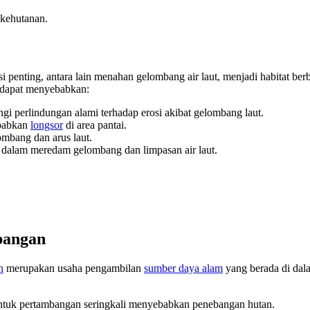
 kehutanan.
si penting, antara lain menahan gelombang air laut, menjadi habitat b
 dapat menyebabkan:
i perlindungan alami terhadap erosi akibat gelombang laut.
ebabkan
longsor
di area pantai.
ombang dan arus laut.
alam meredam gelombang dan limpasan air laut.
bangan
n
merupakan usaha pengambilan
sumber daya alam
yang berada di dal
tuk pertambangan seringkali menyebabkan penebangan hutan.