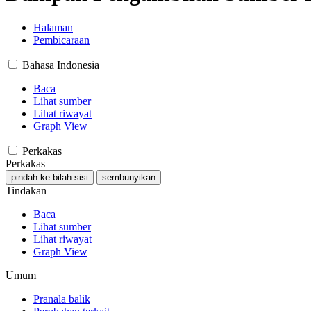
Halaman
Pembicaraan
Bahasa Indonesia
Baca
Lihat sumber
Lihat riwayat
Graph View
Perkakas
Perkakas
pindah ke bilah sisi
sembunyikan
Tindakan
Baca
Lihat sumber
Lihat riwayat
Graph View
Umum
Pranala balik