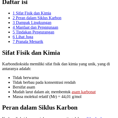
Daftar isi
1
Sifat Fisik dan Kimia
2
Peran dalam Siklus Karbon
3
Dampak Lingkungan
4
Manfaat dan Penggunaan
5
Tindakan Pengurangan
6
Lihat Juga
7
Pranala Menarik
Sifat Fisik dan Kimia
Karbondioksida memiliki sifat fisik dan kimia yang unik, yang di
antaranya adalah:
Tidak berwarna
Tidak berbau pada konsentrasi rendah
Bersifat asam
Mudah larut dalam air, membentuk
asam karbonat
Massa molekul relatif (Mr) = 44,01 g/mol
Peran dalam Siklus Karbon