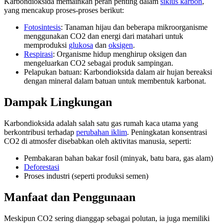
Karbondioksida memainkan peran penting dalam
siklus karbon
,
yang mencakup proses-proses berikut:
Fotosintesis
: Tanaman hijau dan beberapa mikroorganisme
menggunakan CO2 dan energi dari matahari untuk
memproduksi
glukosa
dan
oksigen
.
Respirasi
: Organisme hidup menghirup oksigen dan
mengeluarkan CO2 sebagai produk sampingan.
Pelapukan batuan: Karbondioksida dalam air hujan bereaksi
dengan mineral dalam batuan untuk membentuk karbonat.
Dampak Lingkungan
Karbondioksida adalah salah satu gas rumah kaca utama yang
berkontribusi terhadap
perubahan iklim
. Peningkatan konsentrasi
CO2 di atmosfer disebabkan oleh aktivitas manusia, seperti:
Pembakaran bahan bakar fosil (minyak, batu bara, gas alam)
Deforestasi
Proses industri (seperti produksi semen)
Manfaat dan Penggunaan
Meskipun CO2 sering dianggap sebagai polutan, ia juga memiliki