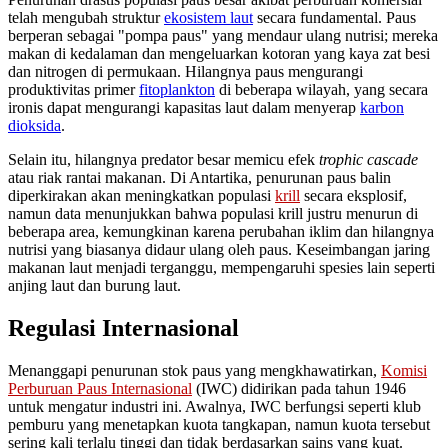
telah mengubah struktur
ekosistem laut
secara fundamental. Paus
berperan sebagai "pompa paus" yang mendaur ulang nutrisi; mereka
makan di kedalaman dan mengeluarkan kotoran yang kaya zat besi
dan nitrogen di permukaan. Hilangnya paus mengurangi
produktivitas primer
fitoplankton
di beberapa wilayah, yang secara
ironis dapat mengurangi kapasitas laut dalam menyerap
karbon
dioksida
.
Selain itu, hilangnya predator besar memicu efek
trophic cascade
atau riak rantai makanan. Di Antartika, penurunan paus balin
diperkirakan akan meningkatkan populasi
krill
secara eksplosif,
namun data menunjukkan bahwa populasi krill justru menurun di
beberapa area, kemungkinan karena perubahan iklim dan hilangnya
nutrisi yang biasanya didaur ulang oleh paus. Keseimbangan jaring
makanan laut menjadi terganggu, mempengaruhi spesies lain seperti
anjing laut dan burung laut.
Regulasi Internasional
Menanggapi penurunan stok paus yang mengkhawatirkan,
Komisi
Perburuan Paus Internasional
(IWC) didirikan pada tahun 1946
untuk mengatur industri ini. Awalnya, IWC berfungsi seperti klub
pemburu yang menetapkan kuota tangkapan, namun kuota tersebut
sering kali terlalu tinggi dan tidak berdasarkan sains yang kuat.