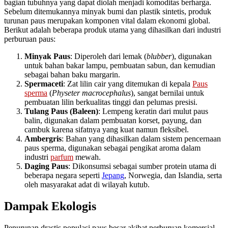
bagian tubuhnya yang dapat diolah menjadi komoditas berharga.
Sebelum ditemukannya minyak bumi dan plastik sintetis, produk
turunan paus merupakan komponen vital dalam ekonomi global.
Berikut adalah beberapa produk utama yang dihasilkan dari industri
perburuan paus:
Minyak Paus
: Diperoleh dari lemak (
blubber
), digunakan
untuk bahan bakar lampu, pembuatan sabun, dan kemudian
sebagai bahan baku margarin.
Spermaceti
: Zat lilin cair yang ditemukan di kepala
Paus
sperma
(
Physeter macrocephalus
), sangat bernilai untuk
pembuatan lilin berkualitas tinggi dan pelumas presisi.
Tulang Paus (Baleen)
: Lempeng keratin dari mulut paus
balin, digunakan dalam pembuatan korset, payung, dan
cambuk karena sifatnya yang kuat namun fleksibel.
Ambergris
: Bahan yang dihasilkan dalam sistem pencernaan
paus sperma, digunakan sebagai pengikat aroma dalam
industri
parfum
mewah.
Daging Paus
: Dikonsumsi sebagai sumber protein utama di
beberapa negara seperti
Jepang
, Norwegia, dan Islandia, serta
oleh masyarakat adat di wilayah kutub.
Dampak Ekologis
Penurunan drastis populasi paus besar akibat perburuan komersial