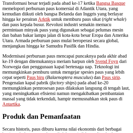
Transformasi besar terjadi pada abad ke-17 ketika
Bangsa Basque
memelopori perburuan paus komersial di Atlantik Utara, yang
kemudian diikuti oleh bangsa Belanda dan Inggris yang berlayar
hingga ke perairan
Arktik
untuk memburu paus sikat (
right whale
)
dan paus kepala busur. Revolusi industri semakin memacu
permintaan minyak paus yang digunakan sebagai pelumas mesin
dan bahan bakar lampu jalan di kota-kota besar Eropa dan Amerika
Utara. Armada perburuan paus mulai beroperasi secara global,
menjangkau hingga ke Samudra Pasifik dan Hindia.
Modernisasi perburuan paus mencapai puncaknya pada akhir abad
ke-19 dengan ditemukannya meriam harpun oleh
Svend Foyn
dari
Norwegia dan penggunaan kapal bertenaga uap. Teknologi ini
memungkinkan pemburu untuk mengejar spesies paus yang lebih
cepat seperti
Paus biru
(
Balaenoptera musculus
) dan
Paus sirip
.
Pengenalan kapal pabrik (
factory ships
) pada abad ke-20
memungkinkan pemrosesan paus dilakukan langsung di tengah laut,
yang meningkatkan efisiensi namun mengakibatkan pembantaian
massal yang tidak terkendali, hampir memusnahkan stok paus di
Antartika
.
Produk dan Pemanfaatan
Secara historis, paus diburu karena nilai ekonomis dari berbagai