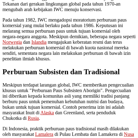
Tekanan dari gerakan lingkungan global pada tahun 1970-an
mengubah arah kebijakan IWC menuju konservasi.
Pada tahun 1982, IWC mengadopsi moratorium perburuan paus
komersial yang mulai berlaku pada tahun 1986. Keputusan ini
melarang semua perburuan paus untuk tujuan komersial oleh
negara-negara anggota. Meskipun demikian, beberapa negara seperti
Norwegia
dan
Islandia
mengajukan keberatan resmi dan terus
melakukan perburuan komersial di bawah kuota nasional mereka
sendiri, sementara negara lain melakukan perburuan di bawah izin
penelitian ilmiah khusus.
Perburuan Subsisten dan Tradisional
Meskipun terdapat larangan global, IWC memberikan pengecualian
khusus untuk "Perburuan Paus Subsisten Aborigin". Pengecualian
ini diberikan kepada komunitas asli yang memiliki tradisi panjang
berburu paus untuk pemenuhan kebutuhan nutrisi dan budaya,
bukan untuk tujuan komersial. Contoh penerima izin ini adalah
masyarakat Inuit di
Alaska
dan Greenland, serta penduduk
Chukotka di
Rusia
.
Di Indonesia, praktik perburuan paus tradisional masih dilakukan
oleh masyarakat
Lamalera
di Pulau Lembata dan Lamakera di
Nusa