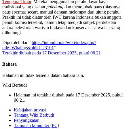
Tenggara Timur
. Mereka menggunakan perahu layar kayu
tradisional yang disebut
paledang
dan menombak paus (biasanya
paus sperma) secara manual dengan melompat dari ujung perahu.
Praktik ini tidak diatur oleh IWC karena Indonesia bukan anggota
penuh komisi tersebut, namun tetap menjadi subjek perdebatan
antara pelestarian warisan budaya dan konservasi satwa liar yang
dilindungi.
Diperoleh dari "
https://inibudi.or.id/wiki/index.php?
title=Whaling&oldid=23101
"
Terakhir diubah pada 17 Desember 2025, pukul 06.21
Bahasa
Halaman ini tidak tersedia dalam bahasa lain.
Wiki Berbudi
Halaman ini terakhir diubah pada 17 Desember 2025, pukul
06.21.
Kebijakan privasi
Tentang Wiki Berbudi
Penyangkalan
Tampilan komputer (PC)