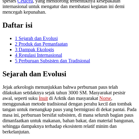
spesies
Cetacea
, yang mendorong terbentuknya kesepakatan
internasional untuk mengatur dan membatasi kegiatan ini demi
mencegah kepunahan.
Daftar isi
1
Sejarah dan Evolusi
2
Produk dan Pemanfaatan
3
Dampak Ekologis
4
Regulasi Internasional
5
Perburuan Subsisten dan Tradisional
Sejarah dan Evolusi
Jejak arkeologis menunjukkan bahwa perburuan paus telah
dilakukan setidaknya sejak tahun 3000 SM. Masyarakat pesisir
awal, seperti suku
Inuit
di Arktik dan masyarakat
Norse
,
menggunakan metode tradisional dengan perahu kecil dan tombak
tangan untuk menangkap paus yang bermigrasi di dekat pantai. Pada
masa ini, perburuan bersifat subsisten, di mana seluruh bagian paus
dimanfaatkan untuk makanan, bahan bakar, dan material bangunan,
sehingga dampaknya terhadap ekosistem relatif minim dan
berkelanjutan.