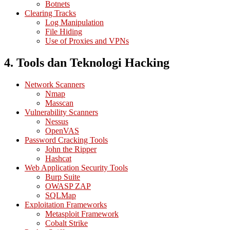
Botnets
Clearing Tracks
Log Manipulation
File Hiding
Use of Proxies and VPNs
4. Tools dan Teknologi Hacking
Network Scanners
Nmap
Masscan
Vulnerability Scanners
Nessus
OpenVAS
Password Cracking Tools
John the Ripper
Hashcat
Web Application Security Tools
Burp Suite
OWASP ZAP
SQLMap
Exploitation Frameworks
Metasploit Framework
Cobalt Strike