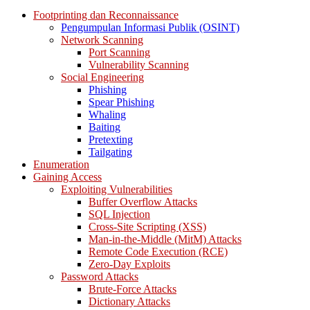
Footprinting dan Reconnaissance
Pengumpulan Informasi Publik (OSINT)
Network Scanning
Port Scanning
Vulnerability Scanning
Social Engineering
Phishing
Spear Phishing
Whaling
Baiting
Pretexting
Tailgating
Enumeration
Gaining Access
Exploiting Vulnerabilities
Buffer Overflow Attacks
SQL Injection
Cross-Site Scripting (XSS)
Man-in-the-Middle (MitM) Attacks
Remote Code Execution (RCE)
Zero-Day Exploits
Password Attacks
Brute-Force Attacks
Dictionary Attacks