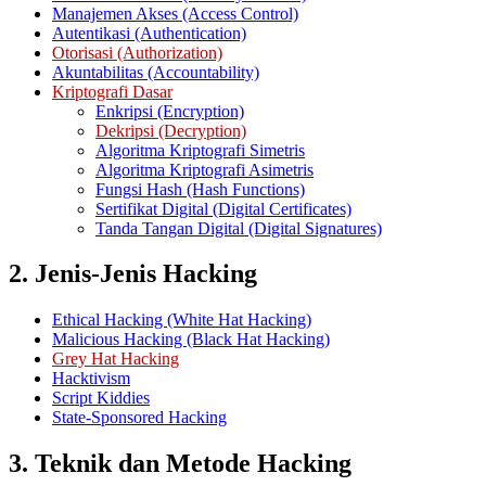
Manajemen Akses (Access Control)
Autentikasi (Authentication)
Otorisasi (Authorization)
Akuntabilitas (Accountability)
Kriptografi Dasar
Enkripsi (Encryption)
Dekripsi (Decryption)
Algoritma Kriptografi Simetris
Algoritma Kriptografi Asimetris
Fungsi Hash (Hash Functions)
Sertifikat Digital (Digital Certificates)
Tanda Tangan Digital (Digital Signatures)
2. Jenis-Jenis Hacking
Ethical Hacking (White Hat Hacking)
Malicious Hacking (Black Hat Hacking)
Grey Hat Hacking
Hacktivism
Script Kiddies
State-Sponsored Hacking
3. Teknik dan Metode Hacking