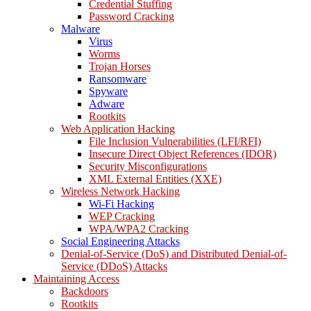
Credential Stuffing
Password Cracking
Malware
Virus
Worms
Trojan Horses
Ransomware
Spyware
Adware
Rootkits
Web Application Hacking
File Inclusion Vulnerabilities (LFI/RFI)
Insecure Direct Object References (IDOR)
Security Misconfigurations
XML External Entities (XXE)
Wireless Network Hacking
Wi-Fi Hacking
WEP Cracking
WPA/WPA2 Cracking
Social Engineering Attacks
Denial-of-Service (DoS) and Distributed Denial-of-
Service (DDoS) Attacks
Maintaining Access
Backdoors
Rootkits