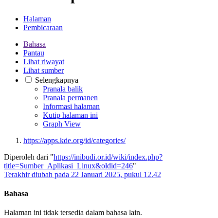
Halaman
Pembicaraan
Bahasa
Pantau
Lihat riwayat
Lihat sumber
Selengkapnya
Pranala balik
Pranala permanen
Informasi halaman
Kutip halaman ini
Graph View
https://apps.kde.org/id/categories/
Diperoleh dari "
https://inibudi.or.id/wiki/index.php?
title=Sumber_Aplikasi_Linux&oldid=246
"
Terakhir diubah pada 22 Januari 2025, pukul 12.42
Bahasa
Halaman ini tidak tersedia dalam bahasa lain.