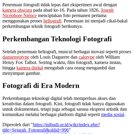
Penemuan fotografi tidak lepas dari eksperimen awal dengan
kamera obscura
pada abad ke-16. Pada tahun 1826,
Joseph
Nicéphore Niépce
menciptakan foto permanen pertama
menggunakan proses
heliografi
. Penemuan ini menjadi cikal-bakal
perkembangan teknik fotografi berikutnya.
Perkembangan Teknologi Fotografi
Setelah penemuan heliografi, muncul berbagai inovasi seperti proses
daguerreotype
oleh Louis Daguerre dan
calotype
oleh William
Henry Fox Talbot. Seiring waktu, film fotografi, kamera instan,
hingga
kamera digital
mengubah cara orang mengambil dan
menyimpan gambar.
Fotografi di Era Modern
Perkembangan teknologi digital telah memperluas akses dan
kreativitas dalam fotografi. Kini, fotografi tidak hanya digunakan
untuk dokumentasi, tetapi juga sebagai sarana ekspresi artistik dan
komunikasi melalui berbagai platform digital seperti
media sosial
.
Diperoleh dari "
https://inibudi.or.id/wiki/index.php?
title=Sejarah_Fotografi&oldid=996
"