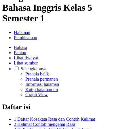
Bahasa Inggris Kelas 5
Semester 1
Halaman
Pembicaraan
Bahasa
Pantau
Lihat riwayat
Lihat sumber
Selengkapnya
Pranala balik
Pranala permanen
Informasi halaman
Kutip halaman ini
Graph View
Daftar isi
1
Daftar Kosakata Rasa dan Contoh Kalimat
2
Kalimat Contoh mengenai Rasa