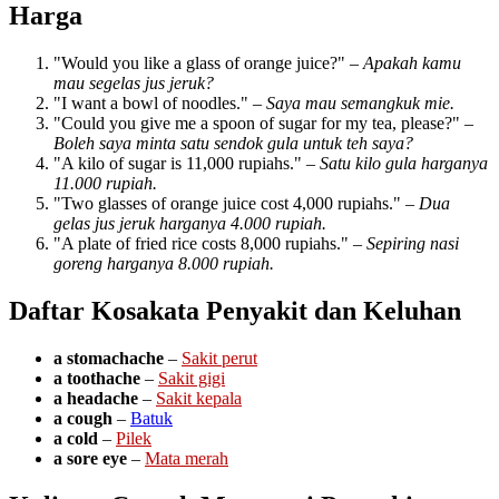
Harga
"Would you like a glass of orange juice?" –
Apakah kamu
mau segelas jus jeruk?
"I want a bowl of noodles." –
Saya mau semangkuk mie.
"Could you give me a spoon of sugar for my tea, please?" –
Boleh saya minta satu sendok gula untuk teh saya?
"A kilo of sugar is 11,000 rupiahs." –
Satu kilo gula harganya
11.000 rupiah.
"Two glasses of orange juice cost 4,000 rupiahs." –
Dua
gelas jus jeruk harganya 4.000 rupiah.
"A plate of fried rice costs 8,000 rupiahs." –
Sepiring nasi
goreng harganya 8.000 rupiah.
Daftar Kosakata Penyakit dan Keluhan
a stomachache
–
Sakit perut
a toothache
–
Sakit gigi
a headache
–
Sakit kepala
a cough
–
Batuk
a cold
–
Pilek
a sore eye
–
Mata merah