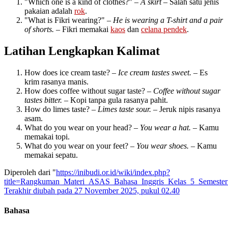
"Which one is a kind of clothes?" –
A skirt
– Salah satu jenis
pakaian adalah
rok
.
"What is Fikri wearing?" –
He is wearing a T-shirt and a pair
of shorts.
– Fikri memakai
kaos
dan
celana pendek
.
Latihan Lengkapkan Kalimat
How does ice cream taste? –
Ice cream tastes sweet.
– Es
krim rasanya manis.
How does coffee without sugar taste? –
Coffee without sugar
tastes bitter.
– Kopi tanpa gula rasanya pahit.
How do limes taste? –
Limes taste sour.
– Jeruk nipis rasanya
asam.
What do you wear on your head? –
You wear a hat.
– Kamu
memakai topi.
What do you wear on your feet? –
You wear shoes.
– Kamu
memakai sepatu.
Diperoleh dari "
https://inibudi.or.id/wiki/index.php?
title=Rangkuman_Materi_ASAS_Bahasa_Inggris_Kelas_5_Semeste
Terakhir diubah pada 27 November 2025, pukul 02.40
Bahasa