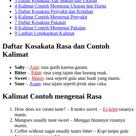
3
Daftar Kosakata Alat Makan dan Ukuran
4
Kalimat Contoh Mengenai Ukuran dan Harga
5
Daftar Kosakata Penyakit dan Keluhan
6
Kalimat Contoh Mengenai Penyakit
7
Daftar Kosakata Pakaian
8
Kalimat Contoh Mengenai Pakaian
9
Latihan Lengkapkan Kalimat
Daftar Kosakata Rasa dan Contoh
Kalimat
Salty
–
Asin
: rasa gurih karena garam.
Bitter
–
Pahit
: rasa yang tajam dan kurang enak.
Sweet
–
Manis
: rasa seperti gula atau buah yang manis.
Sour
–
Asam
: rasa tajam seperti jeruk atau cuka.
Kalimat Contoh mengenai Rasa
How does ice cream taste? –
It tastes sweet.
–
Es krim
rasanya
manis.
Mangoes usually taste sweet –
Mangga biasanya rasanya
manis.
Coffee without sugar usually tastes bitter –
Kopi tanpa gula