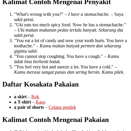
Kalimat Contoh Mengenai Penyakit
"What's wrong with you?" –
I have a stomachache.
– Saya
sakit perut.
"Uki eats too much spicy food. Now he has a stomachache."
–
Uki makan makanan pedas terlalu banyak. Sekarang dia
sakit perut.
"You eat a lot of candy and now your tooth hurts. You have a
toothache." –
Kamu makan banyak permen dan sekarang
gigimu sakit.
"You cannot stop coughing. You have a cough." –
Kamu
tidak bisa berhenti batuk.
"You feel very hot and sneeze a lot. You have a cold." –
Kamu merasa sangat panas dan sering bersin. Kamu pilek.
Daftar Kosakata Pakaian
a skirt
–
Rok
a T-shirt
–
Kaos
a pair of shorts
–
Celana pendek
Kalimat Contoh Mengenai Pakaian