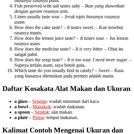
biasanya rasanya pahit.
Fish preserved with salt tastes salty –
Ikan yang diawetkan
dengan garam rasanya asin.
Limes usually taste sour –
Jeruk nipis biasanya rasanya
asam.
How does the cake taste? –
It tastes sweet.
– Kue tersebut
rasanya manis.
How does the lemon juice taste? –
It tastes sour.
– Jus lemon
rasanya asam.
How does the medicine taste? –
It is very bitter.
– Obat itu
sangat pahit.
How does the soup taste? –
It is too sour. I need more sugar.
–
Supnya terlalu asam, saya butuh gula.
Which taste do you usually find in candy? –
Sweet
– Rasa
yang biasanya ditemukan pada permen adalah manis.
Daftar Kosakata Alat Makan dan Ukuran
a glass
–
Segelas
: wadah minuman dari kaca.
a bowl
–
Mangkok
: wadah makanan.
a spoon
–
Sendok
: alat makan.
a plate
–
Piring
: tempat makanan.
Kalimat Contoh Mengenai Ukuran dan