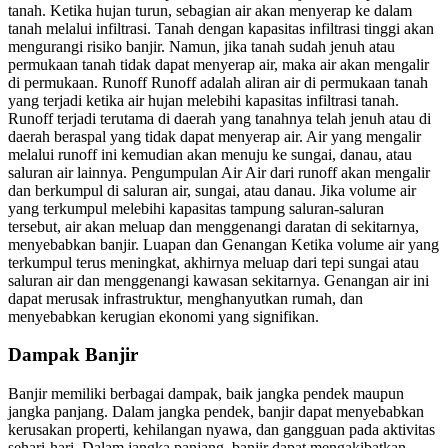
tanah. Ketika hujan turun, sebagian air akan menyerap ke dalam
tanah melalui infiltrasi. Tanah dengan kapasitas infiltrasi tinggi akan
mengurangi risiko banjir. Namun, jika tanah sudah jenuh atau
permukaan tanah tidak dapat menyerap air, maka air akan mengalir
di permukaan. Runoff Runoff adalah aliran air di permukaan tanah
yang terjadi ketika air hujan melebihi kapasitas infiltrasi tanah.
Runoff terjadi terutama di daerah yang tanahnya telah jenuh atau di
daerah beraspal yang tidak dapat menyerap air. Air yang mengalir
melalui runoff ini kemudian akan menuju ke sungai, danau, atau
saluran air lainnya. Pengumpulan Air Air dari runoff akan mengalir
dan berkumpul di saluran air, sungai, atau danau. Jika volume air
yang terkumpul melebihi kapasitas tampung saluran-saluran
tersebut, air akan meluap dan menggenangi daratan di sekitarnya,
menyebabkan banjir. Luapan dan Genangan Ketika volume air yang
terkumpul terus meningkat, akhirnya meluap dari tepi sungai atau
saluran air dan menggenangi kawasan sekitarnya. Genangan air ini
dapat merusak infrastruktur, menghanyutkan rumah, dan
menyebabkan kerugian ekonomi yang signifikan.
Dampak Banjir
Banjir memiliki berbagai dampak, baik jangka pendek maupun
jangka panjang. Dalam jangka pendek, banjir dapat menyebabkan
kerusakan properti, kehilangan nyawa, dan gangguan pada aktivitas
sehari-hari. Dalam jangka panjang, banjir dapat mengakibatkan