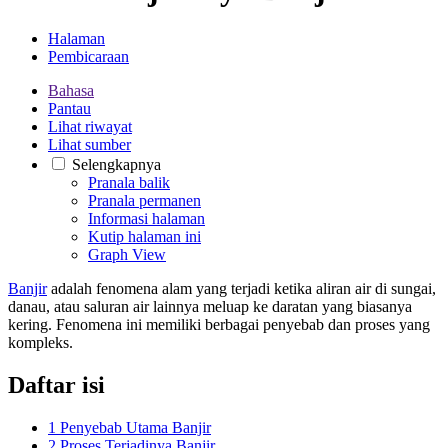
Halaman
Pembicaraan
Bahasa
Pantau
Lihat riwayat
Lihat sumber
Selengkapnya
Pranala balik
Pranala permanen
Informasi halaman
Kutip halaman ini
Graph View
Banjir
adalah fenomena alam yang terjadi ketika aliran air di sungai,
danau, atau saluran air lainnya meluap ke daratan yang biasanya
kering. Fenomena ini memiliki berbagai penyebab dan proses yang
kompleks.
Daftar isi
1
Penyebab Utama Banjir
2
Proses Terjadinya Banjir