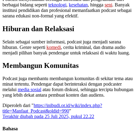
berbagai bidang seperti
teknologi
,
kesehatan
, hingga
seni
. Banyak
institusi pendidikan dan profesional memanfaatkan podcast sebagai
sarana edukasi non-formal yang efektif.
Hiburan dan Relaksasi
Selain sebagai sumber informasi, podcast juga menjadi sarana
hiburan. Genre seperti
komedi
, cerita kriminal, dan drama audio
menjadi pilihan banyak pendengar untuk relaksasi di waktu luang.
Membangun Komunitas
Podcast juga membantu membangun komunitas di sekitar tema atau
minat tertentu. Pendengar dapat berinteraksi dengan podcaster
melalui
media sosial
atau forum diskusi, sehingga tercipta hubungan
yang lebih dekat antara pembuat konten dan audiens.
Diperoleh dari "
https://inibudi.or.id/wiki/index.php?
title=Manfaat_Podcast&oldid=990
"
Terakhir diubah pada 25 Juli 2025, pukul 22.22
Bahasa