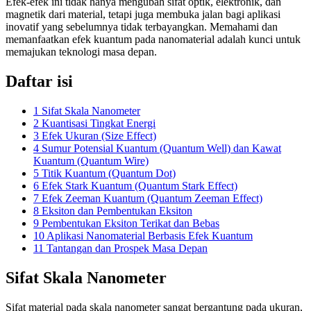
Efek-efek ini tidak hanya mengubah sifat optik, elektronik, dan
magnetik dari material, tetapi juga membuka jalan bagi aplikasi
inovatif yang sebelumnya tidak terbayangkan. Memahami dan
memanfaatkan efek kuantum pada nanomaterial adalah kunci untuk
memajukan teknologi masa depan.
Daftar isi
1
Sifat Skala Nanometer
2
Kuantisasi Tingkat Energi
3
Efek Ukuran (Size Effect)
4
Sumur Potensial Kuantum (Quantum Well) dan Kawat
Kuantum (Quantum Wire)
5
Titik Kuantum (Quantum Dot)
6
Efek Stark Kuantum (Quantum Stark Effect)
7
Efek Zeeman Kuantum (Quantum Zeeman Effect)
8
Eksiton dan Pembentukan Eksiton
9
Pembentukan Eksiton Terikat dan Bebas
10
Aplikasi Nanomaterial Berbasis Efek Kuantum
11
Tantangan dan Prospek Masa Depan
Sifat Skala Nanometer
Sifat material pada skala nanometer sangat bergantung pada ukuran,