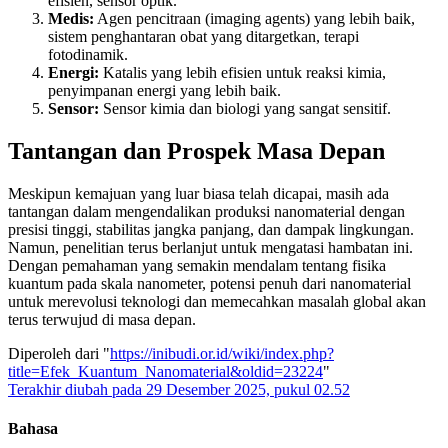
efisien, sensor optik.
Medis:
Agen pencitraan (imaging agents) yang lebih baik,
sistem penghantaran obat yang ditargetkan, terapi
fotodinamik.
Energi:
Katalis yang lebih efisien untuk reaksi kimia,
penyimpanan energi yang lebih baik.
Sensor:
Sensor kimia dan biologi yang sangat sensitif.
Tantangan dan Prospek Masa Depan
Meskipun kemajuan yang luar biasa telah dicapai, masih ada
tantangan dalam mengendalikan produksi nanomaterial dengan
presisi tinggi, stabilitas jangka panjang, dan dampak lingkungan.
Namun, penelitian terus berlanjut untuk mengatasi hambatan ini.
Dengan pemahaman yang semakin mendalam tentang fisika
kuantum pada skala nanometer, potensi penuh dari nanomaterial
untuk merevolusi teknologi dan memecahkan masalah global akan
terus terwujud di masa depan.
Diperoleh dari "
https://inibudi.or.id/wiki/index.php?
title=Efek_Kuantum_Nanomaterial&oldid=23224
"
Terakhir diubah pada 29 Desember 2025, pukul 02.52
Bahasa