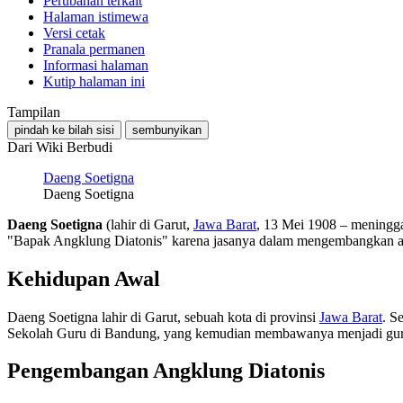
Perubahan terkait
Halaman istimewa
Versi cetak
Pranala permanen
Informasi halaman
Kutip halaman ini
Tampilan
pindah ke bilah sisi
sembunyikan
Dari Wiki Berbudi
Daeng Soetigna
Daeng Soetigna
Daeng Soetigna
(lahir di Garut,
Jawa Barat
, 13 Mei 1908 – meningga
"Bapak Angklung Diatonis" karena jasanya dalam mengembangkan ang
Kehidupan Awal
Daeng Soetigna lahir di Garut, sebuah kota di provinsi
Jawa Barat
. S
Sekolah Guru di Bandung, yang kemudian membawanya menjadi gur
Pengembangan Angklung Diatonis