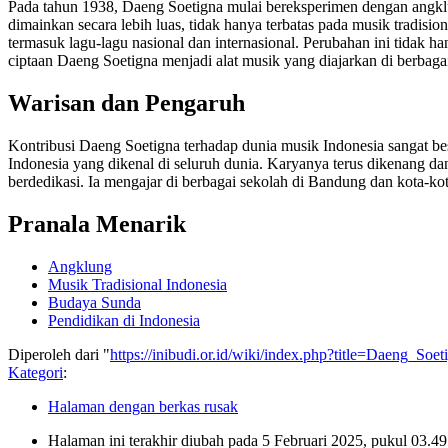
Pada tahun 1938, Daeng Soetigna mulai bereksperimen dengan angklung
dimainkan secara lebih luas, tidak hanya terbatas pada musik tradi
termasuk lagu-lagu nasional dan internasional. Perubahan ini tidak 
ciptaan Daeng Soetigna menjadi alat musik yang diajarkan di berbagai
Warisan dan Pengaruh
Kontribusi Daeng Soetigna terhadap dunia musik Indonesia sangat be
Indonesia yang dikenal di seluruh dunia. Karyanya terus dikenang da
berdedikasi. Ia mengajar di berbagai sekolah di Bandung dan kota-kot
Pranala Menarik
Angklung
Musik Tradisional Indonesia
Budaya Sunda
Pendidikan di Indonesia
Diperoleh dari "
https://inibudi.or.id/wiki/index.php?title=Daeng_So
Kategori
:
Halaman dengan berkas rusak
Halaman ini terakhir diubah pada 5 Februari 2025, pukul 03.49