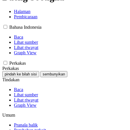
Halaman
Pembicaraan
Bahasa Indonesia
Baca
Lihat sumber
Lihat riwayat
Graph View
Perkakas
Perkakas
pindah ke bilah sisi
sembunyikan
Tindakan
Baca
Lihat sumber
Lihat riwayat
Graph View
Umum
Pranala balik