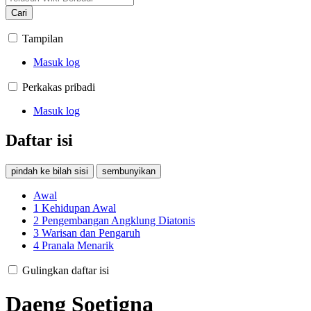
Cari
Tampilan
Masuk log
Perkakas pribadi
Masuk log
Daftar isi
pindah ke bilah sisi
sembunyikan
Awal
1
Kehidupan Awal
2
Pengembangan Angklung Diatonis
3
Warisan dan Pengaruh
4
Pranala Menarik
Gulingkan daftar isi
Daeng Soetigna