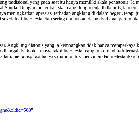
 tradisional yang pada saat itu hanya memiliki skala pentatonis. Ia m
sional Sunda. Dengan mengubah skala angklung menjadi diatonis, ia me
hanya meningkatkan apresiasi terhadap angklung di dalam negeri, teta
 sekolah di Indonesia, dan sering digunakan dalam berbagai pertunjuka
sar. Angklung diatonis yang ia kembangkan tidak hanya memperkaya kh
n dihargai, baik oleh masyarakat Indonesia maupun komunitas internas
a lain, menginspirasi banyak murid untuk mencintai dan melestarikan b
etigna&oldid=588
"
.