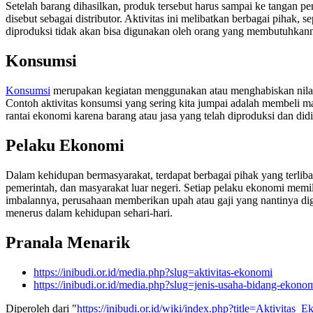
Setelah barang dihasilkan, produk tersebut harus sampai ke tangan 
disebut sebagai distributor. Aktivitas ini melibatkan berbagai pihak, 
diproduksi tidak akan bisa digunakan oleh orang yang membutuhkan
Konsumsi
Konsumsi
merupakan kegiatan menggunakan atau menghabiskan nilai
Contoh aktivitas konsumsi yang sering kita jumpai adalah membeli ma
rantai ekonomi karena barang atau jasa yang telah diproduksi dan di
Pelaku Ekonomi
Dalam kehidupan bermasyarakat, terdapat berbagai pihak yang terliba
pemerintah, dan masyarakat luar negeri. Setiap pelaku ekonomi memi
imbalannya, perusahaan memberikan upah atau gaji yang nantinya dig
menerus dalam kehidupan sehari-hari.
Pranala Menarik
https://inibudi.or.id/media.php?slug=aktivitas-ekonomi
https://inibudi.or.id/media.php?slug=jenis-usaha-bidang-ekono
Diperoleh dari "
https://inibudi.or.id/wiki/index.php?title=Aktivita