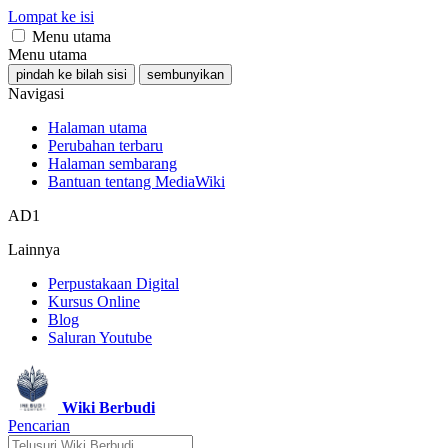
Lompat ke isi
Menu utama
Menu utama
pindah ke bilah sisi
sembunyikan
Navigasi
Halaman utama
Perubahan terbaru
Halaman sembarang
Bantuan tentang MediaWiki
AD1
Lainnya
Perpustakaan Digital
Kursus Online
Blog
Saluran Youtube
Wiki Berbudi
Pencarian