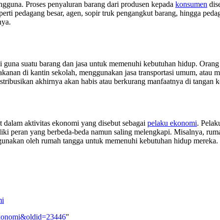
pengguna. Proses penyaluran barang dari produsen kepada
konsumen
dis
seperti pedagang besar, agen, sopir truk pengangkut barang, hingga peda
nya.
 guna suatu barang dan jasa untuk memenuhi kebutuhan hidup. Orang
kanan di kantin sekolah, menggunakan jasa transportasi umum, atau me
distribusikan akhirnya akan habis atau berkurang manfaatnya di tangan
t dalam aktivitas ekonomi yang disebut sebagai
pelaku ekonomi
. Pelak
liki peran yang berbeda-beda namun saling melengkapi. Misalnya, rum
unakan oleh rumah tangga untuk memenuhi kebutuhan hidup mereka. Int
mi
s_Ekonomi&oldid=23446
"