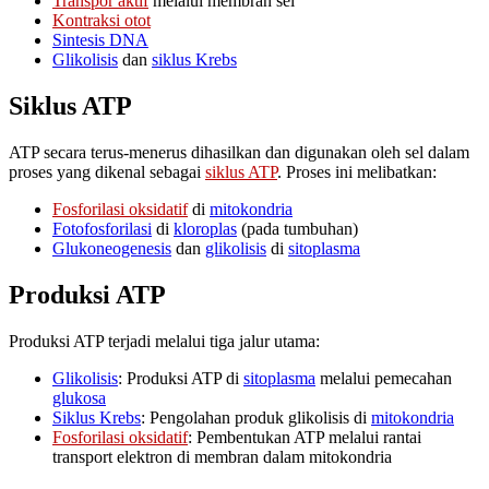
Transpor aktif
melalui membran sel
Kontraksi otot
Sintesis DNA
Glikolisis
dan
siklus Krebs
Siklus ATP
ATP secara terus-menerus dihasilkan dan digunakan oleh sel dalam
proses yang dikenal sebagai
siklus ATP
. Proses ini melibatkan:
Fosforilasi oksidatif
di
mitokondria
Fotofosforilasi
di
kloroplas
(pada tumbuhan)
Glukoneogenesis
dan
glikolisis
di
sitoplasma
Produksi ATP
Produksi ATP terjadi melalui tiga jalur utama:
Glikolisis
: Produksi ATP di
sitoplasma
melalui pemecahan
glukosa
Siklus Krebs
: Pengolahan produk glikolisis di
mitokondria
Fosforilasi oksidatif
: Pembentukan ATP melalui rantai
transport elektron di membran dalam mitokondria