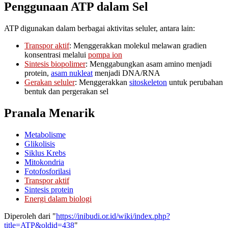
Penggunaan ATP dalam Sel
ATP digunakan dalam berbagai aktivitas seluler, antara lain:
Transpor aktif
: Menggerakkan molekul melawan gradien
konsentrasi melalui
pompa ion
Sintesis biopolimer
: Menggabungkan asam amino menjadi
protein,
asam nukleat
menjadi DNA/RNA
Gerakan seluler
: Menggerakkan
sitoskeleton
untuk perubahan
bentuk dan pergerakan sel
Pranala Menarik
Metabolisme
Glikolisis
Siklus Krebs
Mitokondria
Fotofosforilasi
Transpor aktif
Sintesis protein
Energi dalam biologi
Diperoleh dari "
https://inibudi.or.id/wiki/index.php?
title=ATP&oldid=438
"