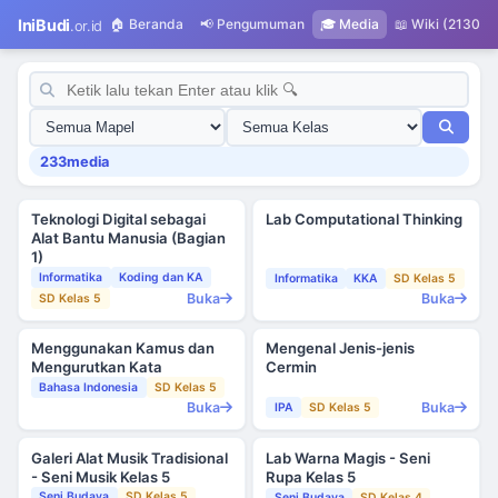
IniBudi
🏠 Beranda
📢 Pengumuman
🎓 Media
📖 Wiki (21308)
.or.id
233
media
Teknologi Digital sebagai
Lab Computational Thinking
Alat Bantu Manusia (Bagian
1)
Informatika
Koding dan KA
Informatika
KKA
SD Kelas 5
Buka
Buka
SD Kelas 5
Menggunakan Kamus dan
Mengenal Jenis-jenis
Mengurutkan Kata
Cermin
Bahasa Indonesia
SD Kelas 5
Buka
Buka
IPA
SD Kelas 5
Galeri Alat Musik Tradisional
Lab Warna Magis - Seni
- Seni Musik Kelas 5
Rupa Kelas 5
Seni Budaya
SD Kelas 5
Seni Budaya
SD Kelas 4