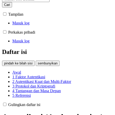
Cari
Tampilan
Masuk log
Perkakas pribadi
Masuk log
Daftar isi
pindah ke bilah sisi
sembunyikan
Awal
1
Faktor Autentikasi
2
Autentikasi Kuat dan Multi-Faktor
3
Protokol dan Kriptografi
4
Tantangan dan Masa Depan
5
Referensi
Gulingkan daftar isi