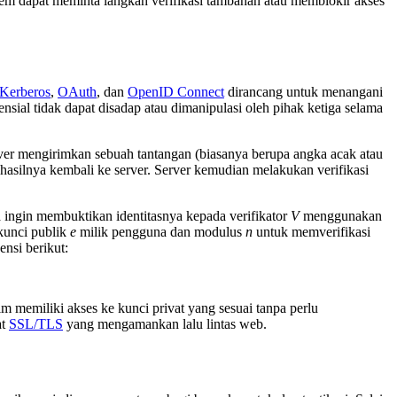
tem dapat meminta langkah verifikasi tambahan atau memblokir akses
Kerberos
,
OAuth
, dan
OpenID Connect
dirancang untuk menangani
sial tidak dapat disadap atau dimanipulasi oleh pihak ketiga selama
rver mengirimkan sebuah tantangan (biasanya berupa angka acak atau
silnya kembali ke server. Server kemudian melakukan verifikasi
A
ingin membuktikan identitasnya kepada verifikator
V
menggunakan
kunci publik
e
milik pengguna dan modulus
n
untuk memverifikasi
nsi berikut:
im memiliki akses ke kunci privat yang sesuai tanpa perlu
at
SSL/TLS
yang mengamankan lalu lintas web.