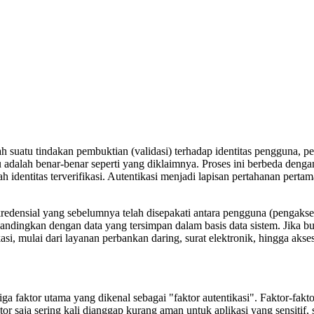
alah suatu tindakan pembuktian (validasi) terhadap identitas pengguna,
u adalah benar-benar seperti yang diklaimnya. Proses ini berbeda deng
h identitas terverifikasi. Autentikasi menjadi lapisan pertahanan pert
redensial yang sebelumnya telah disepakati antara pengguna (pengaks
andingkan dengan data yang tersimpan dalam basis data sistem. Jika bu
asi, mulai dari layanan perbankan daring, surat elektronik, hingga akse
iga faktor utama yang dikenal sebagai "faktor autentikasi". Faktor-fakto
or saja sering kali dianggap kurang aman untuk aplikasi yang sensitif