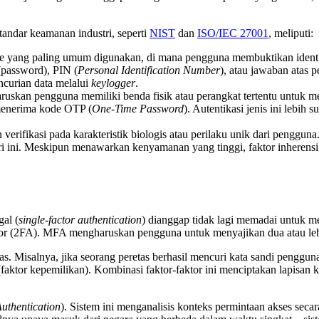
standar keamanan industri, seperti
NIST
dan
ISO/IEC 27001
, meliputi:
ode yang paling umum digunakan, di mana pengguna membuktikan ident
password), PIN (
Personal Identification Number
), atau jawaban atas 
encurian data melalui
keylogger
.
aruskan pengguna memiliki benda fisik atau perangkat tertentu untuk m
menerima kode OTP (
One-Time Password
). Autentikasi jenis ini lebih 
 verifikasi pada karakteristik biologis atau perilaku unik dari penggun
ori ini. Meskipun menawarkan kenyamanan yang tinggi, faktor inherensi 
al (
single-factor authentication
) dianggap tidak lagi memadai untuk mel
r (2FA). MFA mengharuskan pengguna untuk menyajikan dua atau lebih
as. Misalnya, jika seorang peretas berhasil mencuri kata sandi penggun
aktor kepemilikan). Kombinasi faktor-faktor ini menciptakan lapisan
uthentication
). Sistem ini menganalisis konteks permintaan akses seca