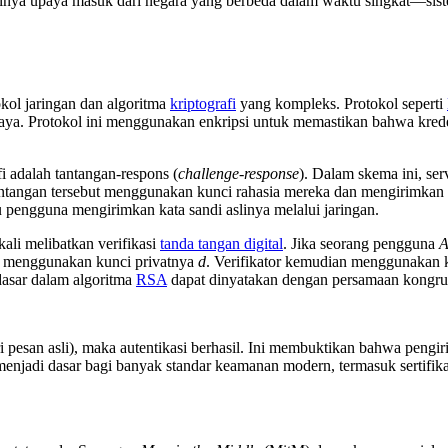
salnya upaya masuk dari negara yang berbeda dalam waktu singkat—sis
okol jaringan dan algoritma
kriptografi
yang kompleks. Protokol seperti
caya. Protokol ini menggunakan enkripsi untuk memastikan bahwa kreden
i adalah tantangan-respons (
challenge-response
). Dalam skema ini, se
tangan tersebut menggunakan kunci rahasia mereka dan mengirimkan ha
 pengguna mengirimkan kata sandi aslinya melalui jaringan.
kali melibatkan verifikasi
tanda tangan digital
. Jika seorang pengguna
menggunakan kunci privatnya
d
. Verifikator kemudian menggunakan 
 dasar dalam algoritma
RSA
dapat dinyatakan dengan persamaan kongrue
i pesan asli), maka autentikasi berhasil. Ini membuktikan bahwa pengir
menjadi dasar bagi banyak standar keamanan modern, termasuk sertifik