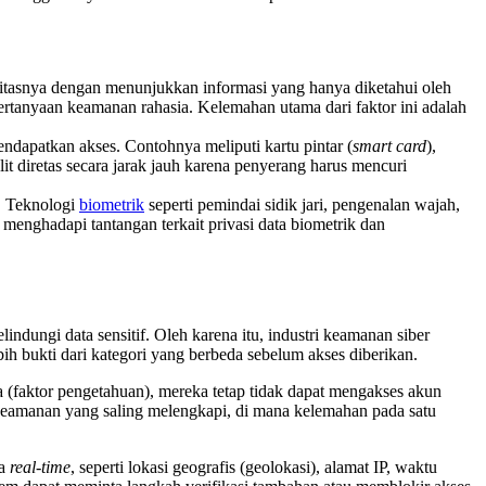
itasnya dengan menunjukkan informasi yang hanya diketahui oleh
pertanyaan keamanan rahasia. Kelemahan utama dari faktor ini adalah
endapatkan akses. Contohnya meliputi kartu pintar (
smart card
),
sulit diretas secara jarak jauh karena penyerang harus mencuri
a. Teknologi
biometrik
seperti pemindai sidik jari, pengenalan wajah,
menghadapi tantangan terkait privasi data biometrik dan
indungi data sensitif. Oleh karena itu, industri keamanan siber
 bukti dari kategori yang berbeda sebelum akses diberikan.
a (faktor pengetahuan), mereka tetap tidak dapat mengakses akun
 keamanan yang saling melengkapi, di mana kelemahan pada satu
ra
real-time
, seperti lokasi geografis (geolokasi), alamat IP, waktu