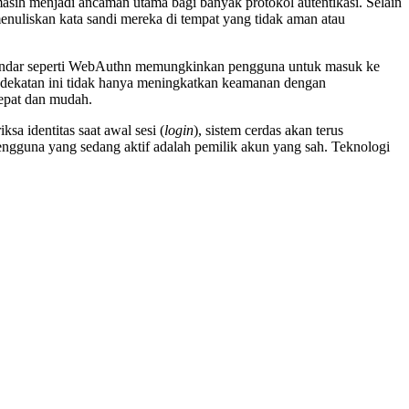
asih menjadi ancaman utama bagi banyak protokol autentikasi. Selain
menuliskan kata sandi mereka di tempat yang tidak aman atau
tandar seperti WebAuthn memungkinkan pengguna untuk masuk ke
ndekatan ini tidak hanya meningkatkan keamanan dengan
cepat dan mudah.
ksa identitas saat awal sesi (
login
), sistem cerdas akan terus
gguna yang sedang aktif adalah pemilik akun yang sah. Teknologi