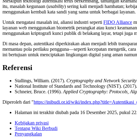
Meskipun teknologi autentikasi terus berkembang, tantangan keaman
itu, masalah kegunaan (
usability
) sering kali menjadi hambatan; kebi
menggunakan kembali kata sandi yang sama untuk berbagai layanan.
Untuk mengatasi masalah ini, aliansi industri seperti
FIDO Alliance
me
layanan web menggunakan biometrik perangkat atau kunci keamanan f
menggunakan kriptografi kunci publik di belakang layar, tetapi ju
Di masa depan, autentikasi diperkirakan akan menjadi lebih transpara
memantau pola perilaku pengguna—seperti kecepatan mengetik, cara
ini bertujuan untuk menciptakan lingkungan digital yang aman namu
Referensi
Stallings, William. (2017).
Cryptography and Network Security:
National Institute of Standards and Technology (NIST). (2017)
Schneier, Bruce. (1996).
Applied Cryptography: Protocols, Al
Diperoleh dari "
https://inibudi.or.id/wiki/index.php?title=Autentika
Halaman ini terakhir diubah pada 16 Desember 2025, pukul 22
Kebijakan privasi
Tentang Wiki Berbudi
Penyangkalan