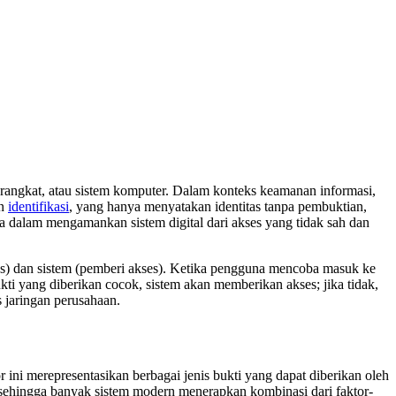
 perangkat, atau sistem komputer. Dalam konteks keamanan informasi,
an
identifikasi
, yang hanya menyatakan identitas tanpa pembuktian,
ama dalam mengamankan sistem digital dari akses yang tidak sah dan
es) dan sistem (pemberi akses). Ketika pengguna mencoba masuk ke
kti yang diberikan cocok, sistem akan memberikan akses; jika tidak,
s jaringan perusahaan.
r ini merepresentasikan berbagai jenis bukti yang dapat diberikan oleh
, sehingga banyak sistem modern menerapkan kombinasi dari faktor-