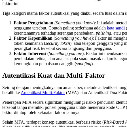
faktor ini.
Tiga kategori utama faktor autentikasi yang diakui secara luas dalam 
Faktor Pengetahuan
(
Something you know
): Ini adalah met
pengguna tersebut. Contoh paling sederhana adalah
kata sandi
(
kerentanannya terhadap serangan penebakan,
phishing
, atau p
Faktor Kepemilikan
(
Something you have
): Faktor ini mengh
token keamanan (
security token
), atau telepon genggam yang 
perangkat fisik tersebut secara langsung dari pengguna.
Faktor Inherensi
(
Something you are
): Faktor ini mendasarkan
pemindaian retina, atau analisis pola suara masuk dalam kateg
kemungkinan pemalsuan canggih (
spoofing
).
Autentikasi Kuat dan Multi-Faktor
Seiring dengan meningkatnya ancaman siber, metode autentikasi tungg
beralih ke
Autentikasi Multi-Faktor
(MFA) atau Autentikasi Dua Fakto
Penerapan MFA secara signifikan mengurangi risiko pencurian identit
tersebut tanpa memiliki ponsel pengguna untuk menerima kode OTP (f
faktor ditutupi oleh kekuatan faktor lainnya.
Selain MFA, terdapat konsep autentikasi berbasis risiko (
Risk-Based A