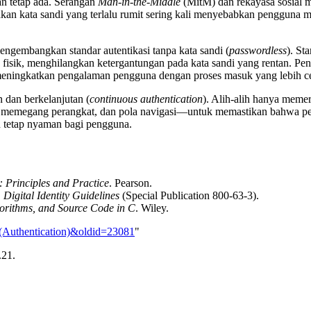
an tetap ada. Serangan
Man-in-the-Middle
(MitM) dan rekayasa sosial m
jakan kata sandi yang terlalu rumit sering kali menyebabkan pengguna 
ngembangkan standar autentikasi tanpa kata sandi (
passwordless
). S
isik, menghilangkan ketergantungan pada kata sandi yang rentan. Pe
ga meningkatkan pengalaman pengguna dengan proses masuk yang lebih 
n dan berkelanjutan (
continuous authentication
). Alih-alih hanya memeri
 memegang perangkat, dan pola navigasi—untuk memastikan bahwa pen
n tetap nyaman bagi pengguna.
 Principles and Practice
. Pearson.
.
Digital Identity Guidelines
(Special Publication 800-63-3).
gorithms, and Source Code in C
. Wiley.
si_(Authentication)&oldid=23081
"
.21.