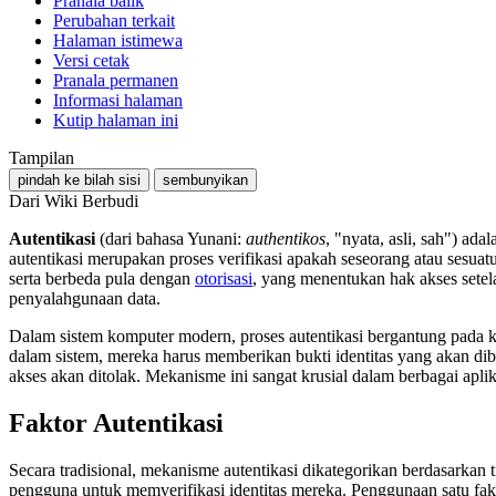
Pranala balik
Perubahan terkait
Halaman istimewa
Versi cetak
Pranala permanen
Informasi halaman
Kutip halaman ini
Tampilan
pindah ke bilah sisi
sembunyikan
Dari Wiki Berbudi
Autentikasi
(dari bahasa Yunani:
authentikos
, "nyata, asli, sah") ad
autentikasi merupakan proses verifikasi apakah seseorang atau sesuat
serta berbeda pula dengan
otorisasi
, yang menentukan hak akses setela
penyalahgunaan data.
Dalam sistem komputer modern, proses autentikasi bergantung pada k
dalam sistem, mereka harus memberikan bukti identitas yang akan dib
akses akan ditolak. Mekanisme ini sangat krusial dalam berbagai aplik
Faktor Autentikasi
Secara tradisional, mekanisme autentikasi dikategorikan berdasarkan t
pengguna untuk memverifikasi identitas mereka. Penggunaan satu fakt