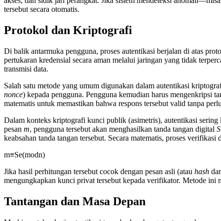
akses, dan sidik jari perangkat. Jika sistem mendeteksi anomali—mi
tersebut secara otomatis.
Protokol dan Kriptografi
Di balik antarmuka pengguna, proses autentikasi berjalan di atas prot
pertukaran kredensial secara aman melalui jaringan yang tidak terper
transmisi data.
Salah satu metode yang umum digunakan dalam autentikasi kriptograf
nonce
) kepada pengguna. Pengguna kemudian harus mengenkripsi tan
matematis untuk memastikan bahwa respons tersebut valid tanpa perlu
Dalam konteks kriptografi kunci publik (asimetris), autentikasi sering 
pesan
m
, pengguna tersebut akan menghasilkan tanda tangan digital
S
keabsahan tanda tangan tersebut. Secara matematis, proses verifikasi
m
≡
S
e
(
mod
n
)
Jika hasil perhitungan tersebut cocok dengan pesan asli (atau
hash
dar
mengungkapkan kunci privat tersebut kepada verifikator. Metode ini 
Tantangan dan Masa Depan